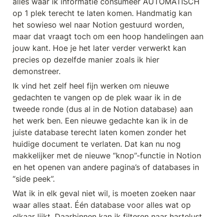
alles waar ik informatie consumeer AUTOMATISCH 
op 1 plek terecht te laten komen. Handmatig kan 
het sowieso wel naar Notion gestuurd worden, 
maar dat vraagt toch om een hoop handelingen aan 
jouw kant. Hoe je het later verder verwerkt kan 
precies op dezelfde manier zoals ik hier 
demonstreer.
Ik vind het zelf heel fijn werken om nieuwe 
gedachten te vangen op de plek waar ik in de 
tweede ronde (dus al in de Notion database) aan 
het werk ben. Een nieuwe gedachte kan ik in de 
juiste database terecht laten komen zonder het 
huidige document te verlaten. Dat kan nu nog 
makkelijker met de nieuwe “knop”-functie in Notion 
en het openen van andere pagina’s of databases in 
“side peek”.
Wat ik in elk geval niet wil, is moeten zoeken naar 
waar alles staat. Één database voor alles wat op 
elkaar lijkt. Daarbinnen kan ik filteren naar hartelust.