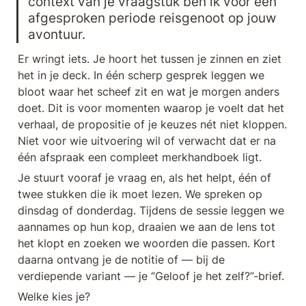
context van je vraagstuk ben ik voor een 
afgesproken periode reisgenoot op jouw 
avontuur.
Er wringt iets. Je hoort het tussen je zinnen en ziet 
het in je deck. In één scherp gesprek leggen we 
bloot waar het scheef zit en wat je morgen anders 
doet. Dit is voor momenten waarop je voelt dat het 
verhaal, de propositie of je keuzes nét niet kloppen. 
Niet voor wie uitvoering wil of verwacht dat er na 
één afspraak een compleet merkhandboek ligt.
Je stuurt vooraf je vraag en, als het helpt, één of 
twee stukken die ik moet lezen. We spreken op 
dinsdag of donderdag. Tijdens de sessie leggen we 
aannames op hun kop, draaien we aan de lens tot 
het klopt en zoeken we woorden die passen. Kort 
daarna ontvang je de notitie of — bij de 
verdiepende variant — je “Geloof je het zelf?”‑brief.
Welke kies je?