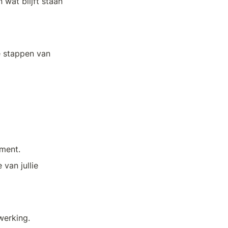
wat blijft staan 
 stappen van 
ument.
van jullie 
werking.