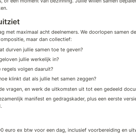
, of een moment van bezinning. Jullie willen samen bepalen 
en.
itziet
dag met maximaal acht deelnemers. We doorlopen samen de
ompositie, maar dan collectief:
at durven jullie samen toe te geven?
geloven jullie werkelijk in?
 regels volgen daaruit?
hoe klinkt dat als jullie het samen zeggen?
el de vragen, en werk de uitkomsten uit tot een gedeeld doc
ezamenlijk manifest en gedragskader, plus een eerste versie 
.
00 euro ex btw voor een dag, inclusief voorbereiding en uit