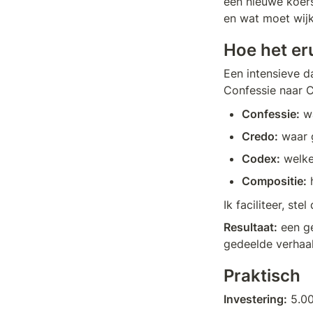
een nieuwe koers
en wat moet wijk
Hoe het eru
Een intensieve 
Confessie naar C
Confessie:
 w
Credo:
 waar 
Codex:
 welke
Compositie:
 
Ik faciliteer, st
Resultaat:
 een g
gedeelde verhaal
Praktisch
Investering:
 5.0