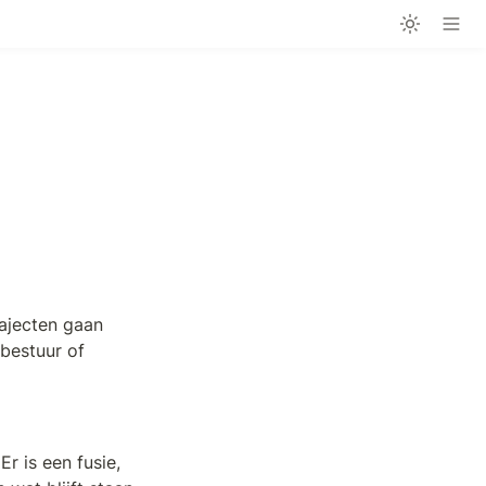
ajecten gaan 
estuur of 
r is een fusie, 