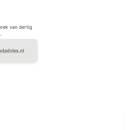
ek van dertig 
.
dadvies.nl