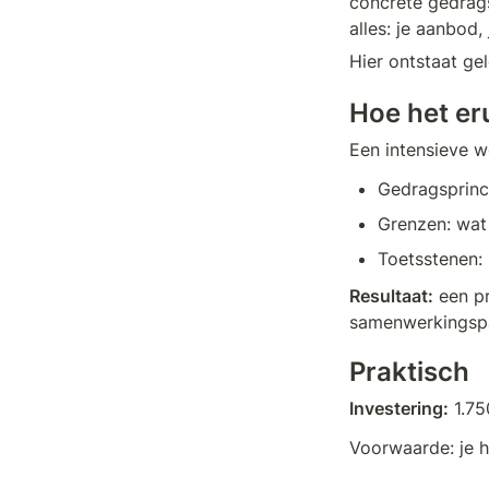
concrete gedrags
alles: je aanbod
Hier ontstaat ge
Hoe het eru
Een intensieve w
Gedragsprinc
Grenzen: wat j
Toetsstenen: 
Resultaat:
 een p
samenwerkingspar
Praktisch
Investering:
 1.7
Voorwaarde: je h