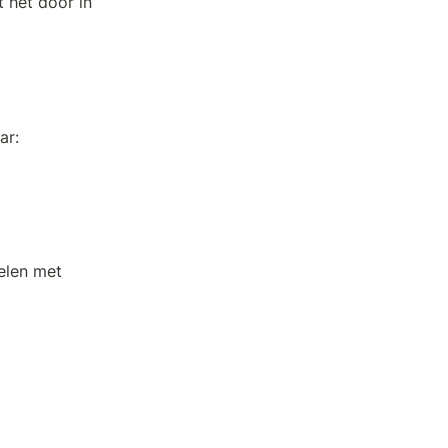
het door in 
ar:
elen met 