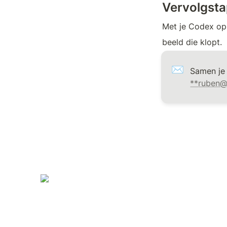
Vervolgst
Met je Codex op 
beeld die klopt.
✉️
**
ruben@