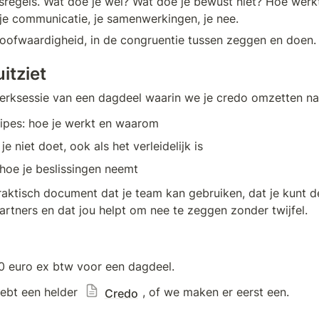
regels. Wat doe je wel? Wat doe je bewust niet? Hoe werkt 
, je communicatie, je samenwerkingen, je nee.
loofwaardigheid, in de congruentie tussen zeggen en doen.
itziet
erksessie van een dagdeel waarin we je credo omzetten na
ipes: hoe je werkt en waarom
e niet doet, ook als het verleidelijk is
hoe je beslissingen neemt
raktisch document dat je team kan gebruiken, dat je kunt d
tners en dat jou helpt om nee te zeggen zonder twijfel.
50 euro ex btw voor een dagdeel.
ebt een helder 
, of we maken er eerst een.
Credo